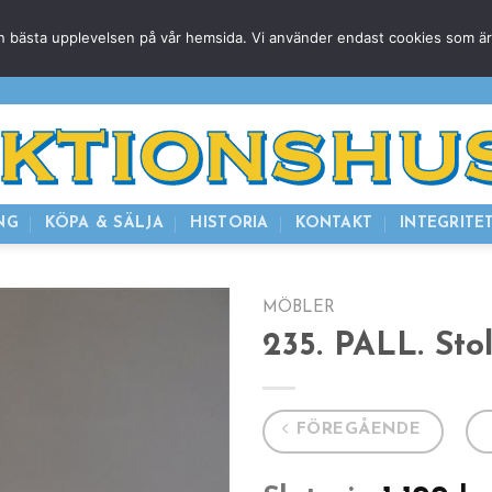
g den bästa upplevelsen på vår hemsida. Vi använder endast cookies som ä
HEM
NUVARANDE AUKTION
AVSLUTADE
KOMMAND
NG
KÖPA & SÄLJA
HISTORIA
KONTAKT
INTEGRITE
MÖBLER
235. PALL. Sto
FÖREGÅENDE