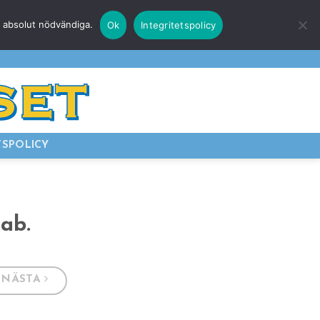
r absolut nödvändiga.
Ok
Integritetspolicy
E
LOGGA IN
TSPOLICY
lab.
NÄSTA