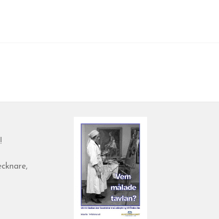
!
ecknare,