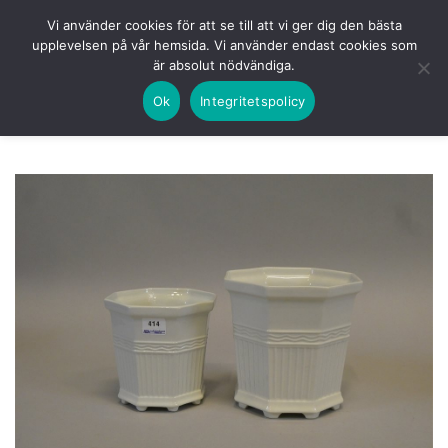
Skip
HEM
NUVARANDE AUKTION
AVSLUTADE
Vi använder cookies för att se till att vi ger dig den bästa
to
upplevelsen på vår hemsida. Vi använder endast cookies som
KOMMANDE
LOGGA IN
är absolut nödvändiga.
content
Ok
Integritetspolicy