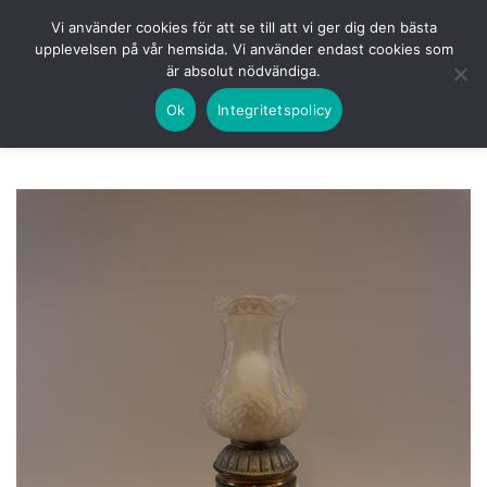
Skip
HEM
NUVARANDE AUKTION
AVSLUTADE
Vi använder cookies för att se till att vi ger dig den bästa
to
upplevelsen på vår hemsida. Vi använder endast cookies som
KOMMANDE
LOGGA IN
är absolut nödvändiga.
content
Ok
Integritetspolicy