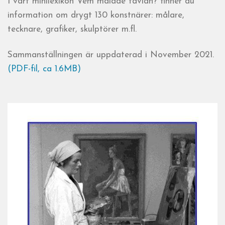
I vårt minilexikon Vem målade tavlan? finner du
information om drygt 130 konstnärer: målare,
tecknare, grafiker, skulptörer m.fl.
Sammanställningen är uppdaterad i November 2021.
(PDF-fil, ca 1.6MB)