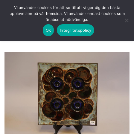
Skip
HEM
NUVARANDE AUKTION
AVSLUTADE
Vi använder cookies för att se till att vi ger dig den bästa
to
upplevelsen på vår hemsida. Vi använder endast cookies som
KOMMANDE
LOGGA IN
är absolut nödvändiga.
content
Ok
Integritetspolicy