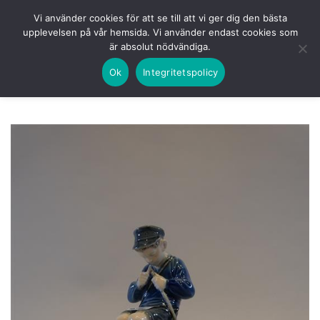
Skip
HEM
NUVARANDE AUKTION
AVSLUTADE
Vi använder cookies för att se till att vi ger dig den bästa
to
upplevelsen på vår hemsida. Vi använder endast cookies som
KOMMANDE
LOGGA IN
är absolut nödvändiga.
content
Ok
Integritetspolicy