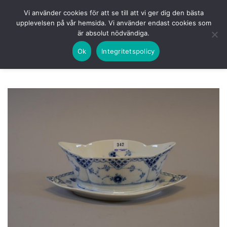
Skip
HEM
NUVARANDE AUKTION
AVSLUTADE
Vi använder cookies för att se till att vi ger dig den bästa
to
upplevelsen på vår hemsida. Vi använder endast cookies som
KOMMANDE
LOGGA IN
är absolut nödvändiga.
content
Ok
Integritetspolicy