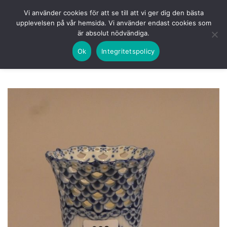
Skip
HEM
NUVARANDE AUKTION
AVSLUTADE
Vi använder cookies för att se till att vi ger dig den bästa
to
upplevelsen på vår hemsida. Vi använder endast cookies som
KOMMANDE
LOGGA IN
är absolut nödvändiga.
content
Ok
Integritetspolicy