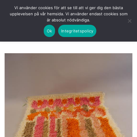
Skip
HEM
NUVARANDE AUKTION
AVSLUTADE
Vi använder cookies för att se till att vi ger dig den bästa
to
upplevelsen på vår hemsida. Vi använder endast cookies som
KOMMANDE
LOGGA IN
är absolut nödvändiga.
content
Ok
Integritetspolicy