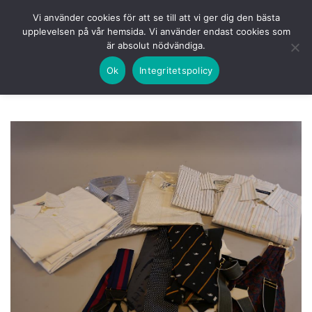
Skip
HEM
NUVARANDE AUKTION
AVSLUTADE
Vi använder cookies för att se till att vi ger dig den bästa
to
upplevelsen på vår hemsida. Vi använder endast cookies som
KOMMANDE
LOGGA IN
är absolut nödvändiga.
content
Ok
Integritetspolicy