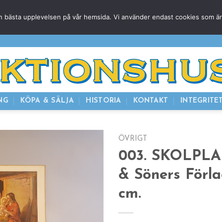
g den bästa upplevelsen på vår hemsida. Vi använder endast cookies som ä
HEM
NUVARANDE AUKTION
AVSLUTADE
KOMMAND
NG
KÖPA & SÄLJA
HISTORIA
KONTAKT
INTEGRITE
ÖVRIGT
003. SKOLPLA
& Söners Förla
cm.