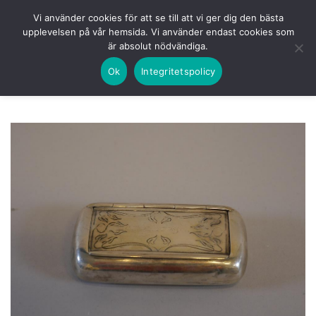
Skip
HEM
NUVARANDE AUKTION
AVSLUTADE
Vi använder cookies för att se till att vi ger dig den bästa
to
upplevelsen på vår hemsida. Vi använder endast cookies som
KOMMANDE
LOGGA IN
är absolut nödvändiga.
content
Ok
Integritetspolicy