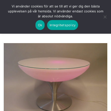
Skip
HEM
NUVARANDE AUKTION
AVSLUTADE
Vi använder cookies för att se till att vi ger dig den bästa
to
upplevelsen på vår hemsida. Vi använder endast cookies som
KOMMANDE
LOGGA IN
är absolut nödvändiga.
content
Ok
Integritetspolicy