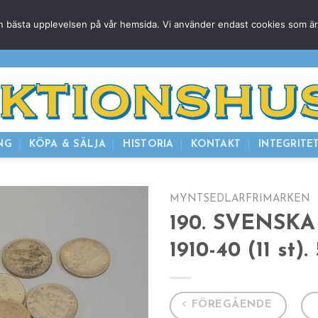
g den bästa upplevelsen på vår hemsida. Vi använder endast cookies som ä
HEM
NUVARANDE AUKTION
AVSLUTADE
KOMMAND
NG
KÖPA & SÄLJA
HISTORIA
KONTAKT
INTEGRITE
MYNTSEDLARFRIMARKEN
190. SVENSKA
1910-40 (11 st).
FÖREGÅENDE