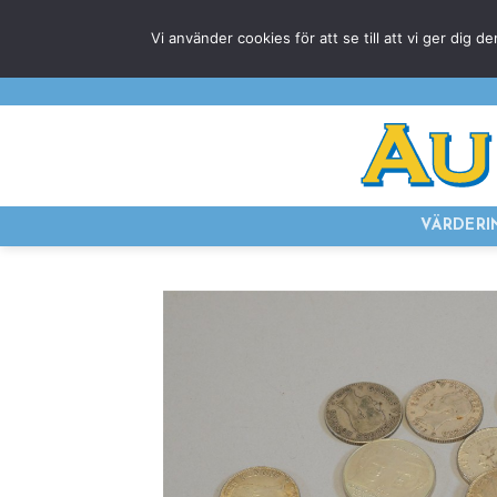
Skip
Vi använder cookies för att se till att vi ger di
to
content
VÄRDERI