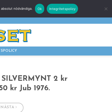
r absolut nödvändiga.
Ok
Integritetspolicy
E
LOGGA IN
TSPOLICY
 SILVERMYNT 2 kr
 50 kr Jub 1976.
NÄSTA