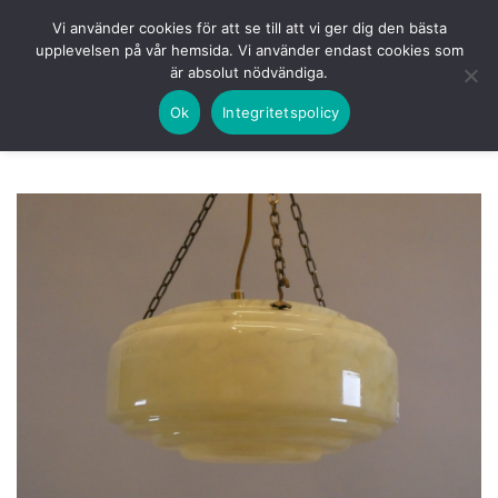
Skip
HEM
NUVARANDE AUKTION
AVSLUTADE
Vi använder cookies för att se till att vi ger dig den bästa
to
upplevelsen på vår hemsida. Vi använder endast cookies som
KOMMANDE
LOGGA IN
är absolut nödvändiga.
content
Ok
Integritetspolicy