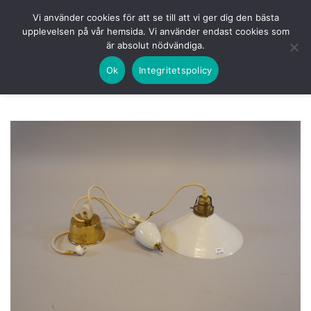
Skip
HEM
NUVARANDE AUKTION
AVSLUTADE
Vi använder cookies för att se till att vi ger dig den bästa
to
upplevelsen på vår hemsida. Vi använder endast cookies som
KOMMANDE
LOGGA IN
är absolut nödvändiga.
content
Ok
Integritetspolicy