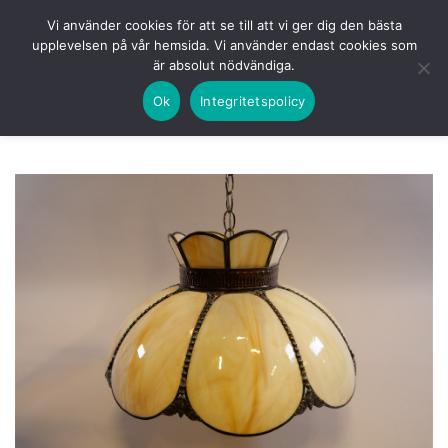
Skip
HEM
NUVARANDE AUKTION
AVSLUTADE
Vi använder cookies för att se till att vi ger dig den bästa
to
upplevelsen på vår hemsida. Vi använder endast cookies som
KOMMANDE
LOGGA IN
är absolut nödvändiga.
content
Ok
Integritetspolicy