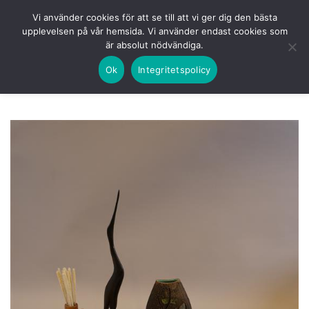
Skip
HEM
NUVARANDE AUKTION
AVSLUTADE
Vi använder cookies för att se till att vi ger dig den bästa
to
upplevelsen på vår hemsida. Vi använder endast cookies som
KOMMANDE
LOGGA IN
är absolut nödvändiga.
content
Ok
Integritetspolicy