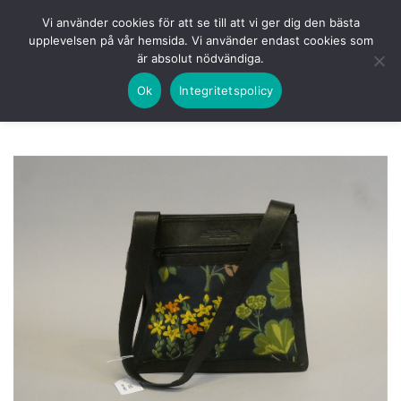
Skip
HEM
NUVARANDE AUKTION
AVSLUTADE
Vi använder cookies för att se till att vi ger dig den bästa
to
upplevelsen på vår hemsida. Vi använder endast cookies som
KOMMANDE
LOGGA IN
är absolut nödvändiga.
content
Ok
Integritetspolicy