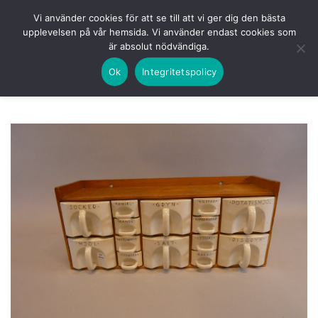
Skip
HEM
NUVARANDE AUKTION
AVSLUTADE
Vi använder cookies för att se till att vi ger dig den bästa
to
upplevelsen på vår hemsida. Vi använder endast cookies som
KOMMANDE
LOGGA IN
är absolut nödvändiga.
content
Ok
Integritetspolicy