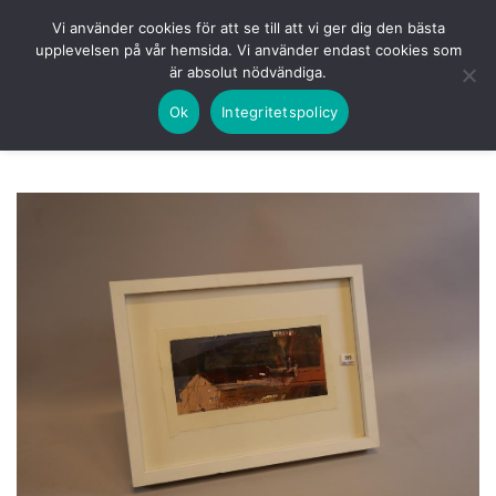
Skip
HEM
NUVARANDE AUKTION
AVSLUTADE
Vi använder cookies för att se till att vi ger dig den bästa
to
upplevelsen på vår hemsida. Vi använder endast cookies som
KOMMANDE
LOGGA IN
är absolut nödvändiga.
content
Ok
Integritetspolicy