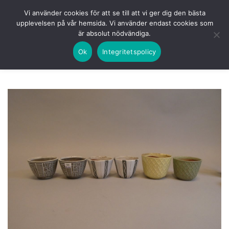
Skip
HEM
NUVARANDE AUKTION
AVSLUTADE
Vi använder cookies för att se till att vi ger dig den bästa
to
upplevelsen på vår hemsida. Vi använder endast cookies som
KOMMANDE
LOGGA IN
är absolut nödvändiga.
content
Ok
Integritetspolicy