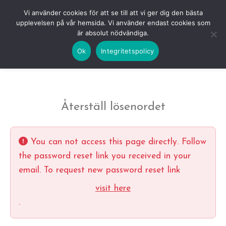
Skip
HEM
NUVARANDE AUKTION
AVSLUTADE
Vi använder cookies för att se till att vi ger dig den bästa
to
upplevelsen på vår hemsida. Vi använder endast cookies som
KOMMANDE
LOGGA IN
är absolut nödvändiga.
content
Ok
Integritetspolicy
Återställ lösenordet
You can not access this page directly. Follow
the password reset link you received in your
email. To request new password reset link
visit here
.