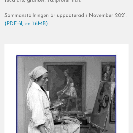
tecknare, grafiker, skulptörer m.fl.
Sammanställningen är uppdaterad i November 2021.
(PDF-fil, ca 1.6MB)