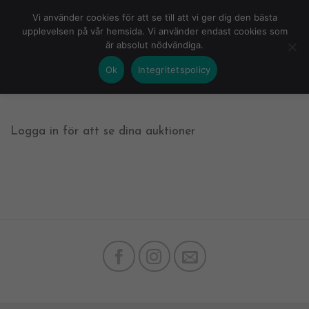
Skip
HEM
NUVARANDE AUKTION
AVSLUTADE
Vi använder cookies för att se till att vi ger dig den bästa
to
upplevelsen på vår hemsida. Vi använder endast cookies som
KOMMANDE
LOGGA IN
är absolut nödvändiga.
content
Ok
Integritetspolicy
Logga in för att se dina auktioner