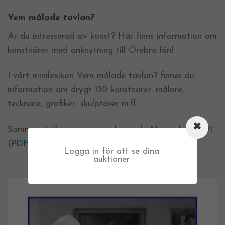
Vem målade tavlan?
Är du intresserad av konst? Här finns information om
konstnärer med anknytning till Örebro län!
I vårt minilexikon Vem målade tavlan? finner du
information om drygt 130 konstnärer: målare,
tecknare, grafiker, skulptörer m.fl.
Sammanställningen är uppdaterad i November 2021.
(PDF-fil, ca 1.6MB)
Logga in för att se dina
auktioner