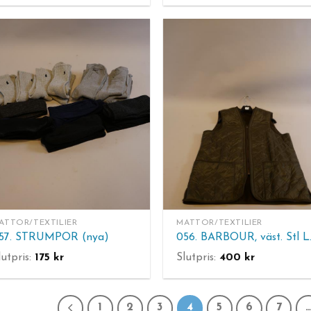
ATTOR/TEXTILIER
MATTOR/TEXTILIER
57. STRUMPOR (nya)
056. BARBOUR, väst. Stl L
lutpris:
175
kr
Slutpris:
400
kr
1
2
3
4
5
6
7