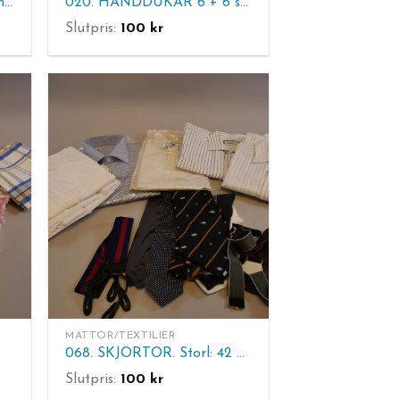
021. VIRKAT ÖVERKAST mm.
020. HANDDUKAR 6 + 6 st mm.
Slutpris:
100
kr
MATTOR/TEXTILIER
068. SKJORTOR. Storl: 42 Oanvända och begagnade.
Slutpris:
100
kr