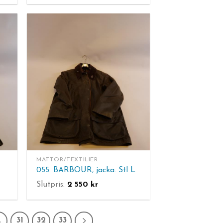
MATTOR/TEXTILIER
.
055. BARBOUR, jacka. Stl L
Slutpris:
2 550
kr
…
31
32
33