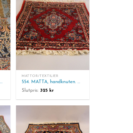
MATTOR/TEXTILIER
555. MATTA, handknuten 220 x 140 cm. Normalt bruksslitage, fransarna med slitage.
554. MATTA, handknuten. Hamadan, Iran. 81 x 86 cm.
Slutpris:
325
kr