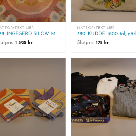
ATTOR/TEXTILIER
MATTOR/TEXTILIER
428. INGEGERD SILOW. Matta, röllakan. 225 x 166 cm.
lutpris:
1 525
kr
Slutpris:
175
kr