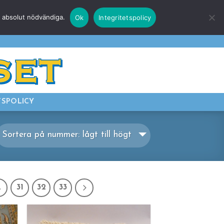
r absolut nödvändiga.
Ok
Integritetspolicy
E
LOGGA IN
TSPOLICY
Sortera på nummer: lågt till högt
…
31
32
33