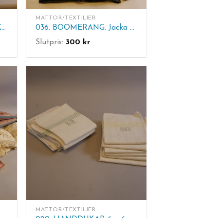
MATTOR/TEXTILIER
013. SLIPSAR. Tröja Gant XL mm.
036. BOOMERANG. Jacka herr stl L.
Slutpris:
300
kr
MATTOR/TEXTILIER