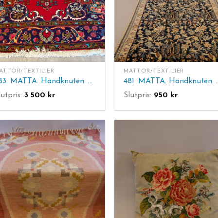
ATTOR/TEXTILIER
MATTOR/TEXTILIER
483. MATTA. Handknuten. Mått: 280 x 200 cm.
481. MATTA. Hand
lutpris:
3 500
kr
Slutpris:
950
kr