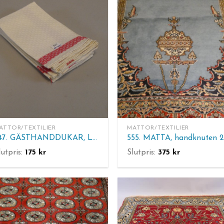
ATTOR/TEXTILIER
MATTOR/TEXTILIER
547. GÄSTHANDDUKAR, Linne 6 st. Ca 47 x 39 cm.
lutpris:
175
kr
Slutpris:
375
kr