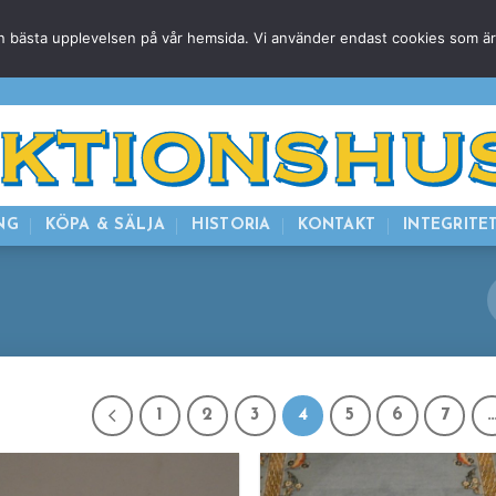
g den bästa upplevelsen på vår hemsida. Vi använder endast cookies som ä
HEM
NUVARANDE AUKTION
AVSLUTADE
KOMMAND
NG
KÖPA & SÄLJA
HISTORIA
KONTAKT
INTEGRITE
1
2
3
4
5
6
7