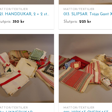
ATTOR/TEXTILIER
MATTOR/TEXTILIER
021. HANDDUKAR, 2 + 2 st. Linneväveriet i Horred AB. "Cook", "Bake". Mått: 40 x 70 cm.
lutpris:
350
kr
Slutpris:
225
kr
ATTOR/TEXTILIER
MATTOR/TEXTILIER