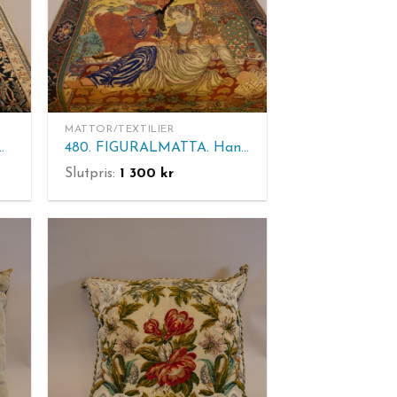
MATTOR/TEXTILIER
knuten. Mått: 126 x 83 cm.
480. FIGURALMATTA. Handknuten. Mått: 136 x100 cm.
Slutpris:
1 300
kr