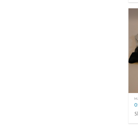
M
0
S