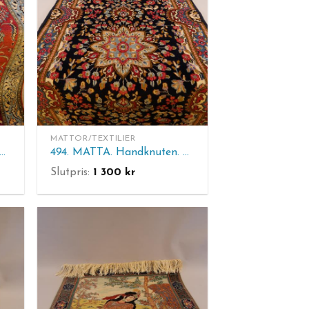
MATTOR/TEXTILIER
5. MATTA. Handknuten. Old Ghom. 213 x 140 cm.
494. MATTA. Handknuten. Kirman. 150 x 98 cm.
Slutpris:
1 300
kr