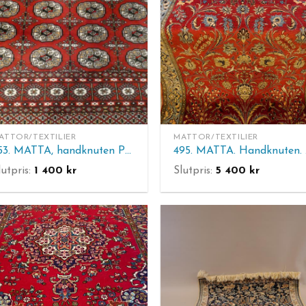
ATTOR/TEXTILIER
MATTOR/TEXTILIER
553. MATTA, handknuten Pakistan Bochara. Ca 240 x 154 cm.
49
lutpris:
1 400
kr
Slutpris:
5 400
kr