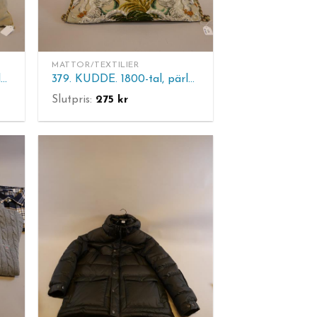
MATTOR/TEXTILIER
380. KUDDE. 1800-tal, pärlbroderad. Mått: 48 x 45 cm.
379. KUDDE. 1800-tal, pärlbroderad. Mått: 48 x 45 cm.
Slutpris:
275
kr