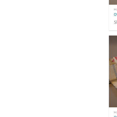
M
S
M