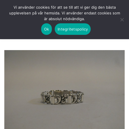
Skip
HEM
NUVARANDE AUKTION
AVSLUTADE
Vi använder cookies för att se till att vi ger dig den bästa
to
upplevelsen på vår hemsida. Vi använder endast cookies som
KOMMANDE
LOGGA IN
är absolut nödvändiga.
content
Ok
Integritetspolicy