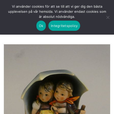
Skip
HEM
NUVARANDE AUKTION
AVSLUTADE
Vi använder cookies för att se till att vi ger dig den bästa
to
upplevelsen på vår hemsida. Vi använder endast cookies som
KOMMANDE
LOGGA IN
är absolut nödvändiga.
content
Ok
Integritetspolicy