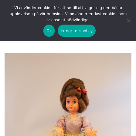
Skip
HEM
NUVARANDE AUKTION
AVSLUTADE
Vi använder cookies för att se till att vi ger dig den bästa
to
upplevelsen på vår hemsida. Vi använder endast cookies som
KOMMANDE
LOGGA IN
är absolut nödvändiga.
content
Ok
Integritetspolicy