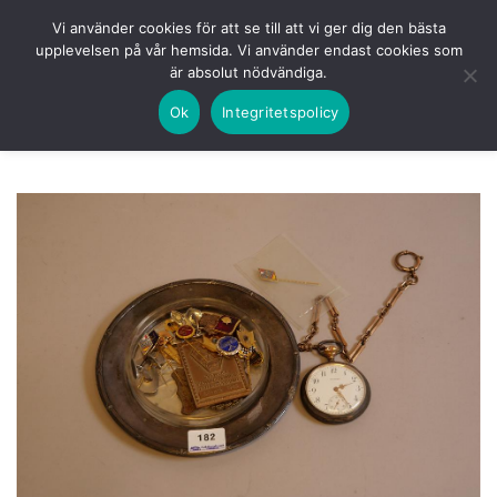
Skip
HEM
NUVARANDE AUKTION
AVSLUTADE
Vi använder cookies för att se till att vi ger dig den bästa
to
upplevelsen på vår hemsida. Vi använder endast cookies som
KOMMANDE
LOGGA IN
är absolut nödvändiga.
content
Ok
Integritetspolicy