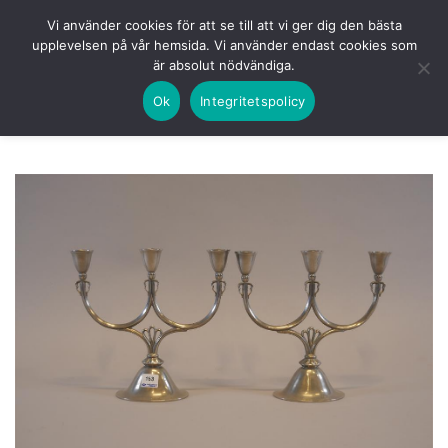
Skip
HEM
NUVARANDE AUKTION
AVSLUTADE
Vi använder cookies för att se till att vi ger dig den bästa
to
upplevelsen på vår hemsida. Vi använder endast cookies som
KOMMANDE
LOGGA IN
är absolut nödvändiga.
content
Ok
Integritetspolicy