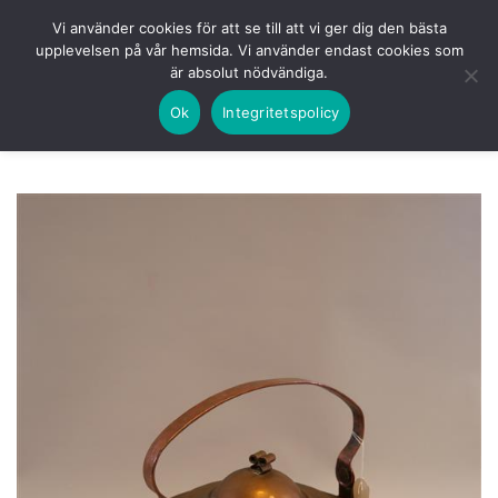
Skip
HEM
NUVARANDE AUKTION
AVSLUTADE
Vi använder cookies för att se till att vi ger dig den bästa
to
upplevelsen på vår hemsida. Vi använder endast cookies som
KOMMANDE
LOGGA IN
är absolut nödvändiga.
content
Ok
Integritetspolicy