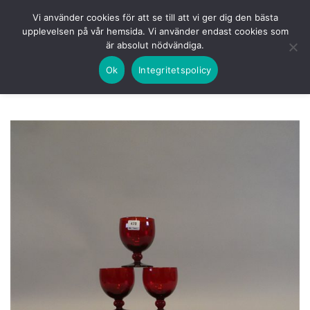
Skip
HEM
NUVARANDE AUKTION
AVSLUTADE
Vi använder cookies för att se till att vi ger dig den bästa
to
upplevelsen på vår hemsida. Vi använder endast cookies som
KOMMANDE
LOGGA IN
är absolut nödvändiga.
content
Ok
Integritetspolicy