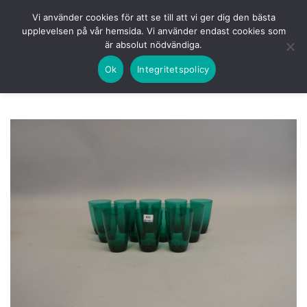
Skip
HEM
NUVARANDE AUKTION
AVSLUTADE
Vi använder cookies för att se till att vi ger dig den bästa
to
upplevelsen på vår hemsida. Vi använder endast cookies som
KOMMANDE
LOGGA IN
är absolut nödvändiga.
content
Ok
Integritetspolicy