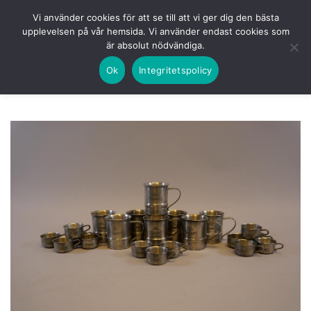
Skip
HEM
NUVARANDE AUKTION
AVSLUTADE
Vi använder cookies för att se till att vi ger dig den bästa
to
upplevelsen på vår hemsida. Vi använder endast cookies som
KOMMANDE
LOGGA IN
är absolut nödvändiga.
content
Ok
Integritetspolicy