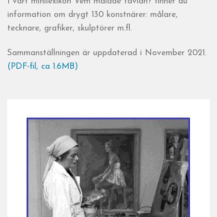
I vårt minilexikon Vem målade tavlan? finner du
information om drygt 130 konstnärer: målare,
tecknare, grafiker, skulptörer m.fl.
Sammanställningen är uppdaterad i November 2021.
(PDF-fil, ca 1.6MB)