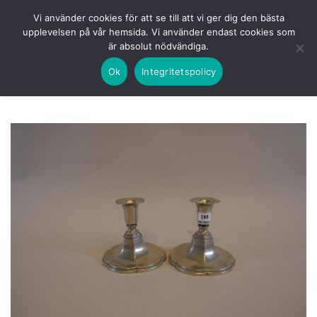
Skip
HEM
NUVARANDE AUKTION
AVSLUTADE
Vi använder cookies för att se till att vi ger dig den bästa
to
upplevelsen på vår hemsida. Vi använder endast cookies som
KOMMANDE
LOGGA IN
är absolut nödvändiga.
content
Ok
Integritetspolicy